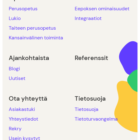
Perusopetus
Eepoksen ominaisuudet
Lukio
Integraatiot
Taiteen perusopetus
Kansainvälinen toiminta
Ajankohtaista
Referenssit
Blogi
Uutiset
Ota yhteyttä
Tietosuoja
Asiakastuki
Tietosuoja
Yhteystiedot
Tietoturvaongelma
Rekry
Usein kysytyt