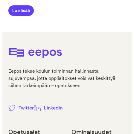
Lue lisää
Eepos-oppilaitoshallinta
Eepos tekee koulun toiminnan hallinnasta
sujuvampaa, jotta oppilaitokset voisivat keskittyä
siihen tärkeimpään – opetukseen.
Twitter
LinkedIn
Opetusalat
Ominaisuudet