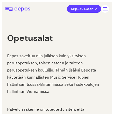
Siirry
Eepos-oppilaitoshallinta
Kirjaudu sisään
suoraan
sisältöön
Opetusalat
Eepos soveltuu niin julkisen kuin yksityisen
perusopetuksen, toisen asteen ja taiteen
perusopetuksen kouluille. Tämän lisäksi Eeposta
käytetään kunnallisten Music Service Hubien
hallintaan Isossa-Britanniassa sekä taidekoulujen
hallintaan Vietnamissa.
Palvelun rakenne on toteutettu siten, että