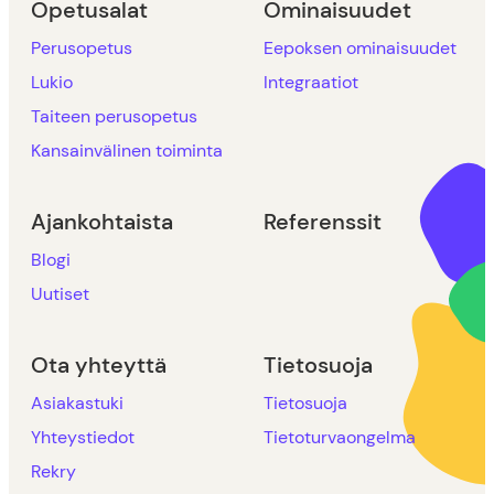
Opetusalat
Ominaisuudet
Perusopetus
Eepoksen ominaisuudet
Lukio
Integraatiot
Taiteen perusopetus
Kansainvälinen toiminta
Ajankohtaista
Referenssit
Blogi
Uutiset
Ota yhteyttä
Tietosuoja
Asiakastuki
Tietosuoja
Yhteystiedot
Tietoturvaongelma
Rekry