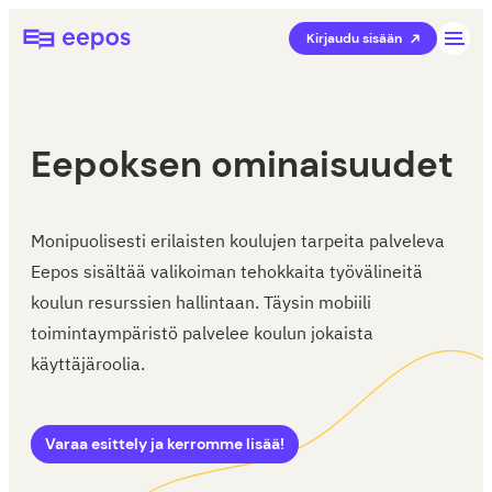
Siirry
Eepos-oppilaitoshallinta
Kirjaudu sisään
suoraan
sisältöön
Eepoksen ominaisuudet
Monipuolisesti erilaisten koulujen tarpeita palveleva
Eepos sisältää valikoiman tehokkaita työvälineitä
koulun resurssien hallintaan. Täysin mobiili
toimintaympäristö palvelee koulun jokaista
käyttäjäroolia.
Varaa esittely ja kerromme lisää!