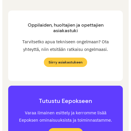
Oppilaiden, huoltajien ja opettajien
asiakastuki
Tarvitsetko apua tekniseen ongelmaan? Ota
yhteyttä, niin etsitään ratkaisu ongelmaasi.
Siirry asiakastukeen
Tutustu Eepokseen
Varaa ilmainen esittely ja kerromme lisää
Eepoksen ominaisuuksista ja toiminnastamme.