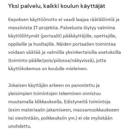
Yksi palvelu, kaikki koulun käyttäjät
Eepoksen käyttöönotto ei vaadi laajaa räätälöintiä ja
massiivista IT-projektia. Palvelusta löytyy valmiina
käyttöliittymät (portaalit) pääkäyttäjille, opettajille,
oppilaille ja huoltajille. Näiden portaalien toimintaa
voidaan säätää ja valmiilla yksinkertaisilla asetuksilla
(toiminto päälle/pois/piilossa/näkyvissä), jotta
käyttökokemus on koululle mieleinen.
Jokaisen käyttäjän arkeen on panostettu ja
yleisimpien toimintojen tekeminen onnistuu
muutamalla klikkauksella. Edistyneitä toimintoja
(esim materiaalin jakamiseen, massamuokkaukseen
tai viestintään, poikkeuksiin ym.) ei ole myöskään
unohdettu.