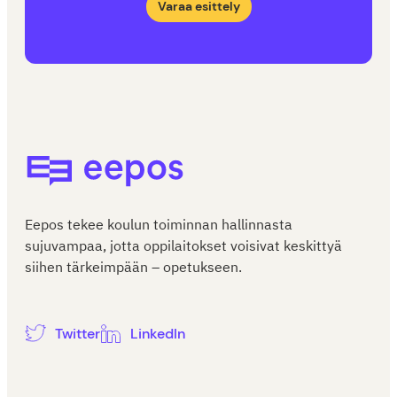
Varaa esittely
Eepos-oppilaitoshallinta
Eepos tekee koulun toiminnan hallinnasta
sujuvampaa, jotta oppilaitokset voisivat keskittyä
siihen tärkeimpään – opetukseen.
Twitter
LinkedIn