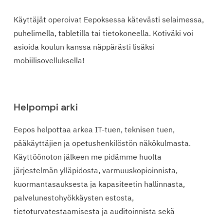
Käyttäjät operoivat Eepoksessa kätevästi selaimessa,
puhelimella, tabletilla tai tietokoneella. Kotiväki voi
asioida koulun kanssa näppärästi lisäksi
mobiilisovelluksella!
Helpompi arki
Eepos helpottaa arkea IT-tuen, teknisen tuen,
pääkäyttäjien ja opetushenkilöstön näkökulmasta.
Käyttöönoton jälkeen me pidämme huolta
järjestelmän ylläpidosta, varmuuskopioinnista,
kuormantasauksesta ja kapasiteetin hallinnasta,
palvelunestohyökkäysten estosta,
tietoturvatestaamisesta ja auditoinnista sekä