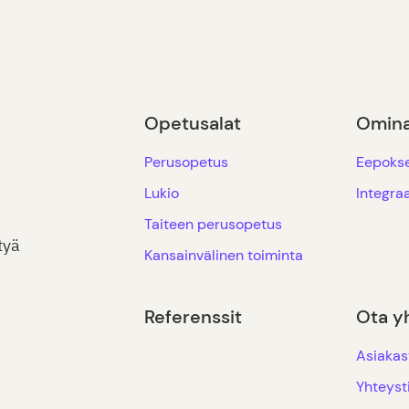
Opetusalat
Omina
Perusopetus
Eepoks
Lukio
Integraa
Taiteen perusopetus
tyä
Kansainvälinen toiminta
Referenssit
Ota y
Asiakas
Yhteyst