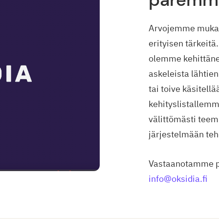
Arvojemme mukaan
erityisen tärkeit
olemme kehittäne
askeleista lähtie
tai toive käsitell
kehityslistallemm
välittömästi tee
järjestelmään teh
Vastaanotamme pa
info@oksidia.fi