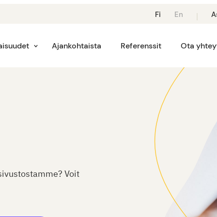
Suomi:
English:
Fi
En
A
Vaihda
Vaihda
Kieli
Kieli
Suomeksi
Kieleen
isuudet
Ajankohtaista
Referenssit
Ota yhtey
English
 sivustostamme? Voit