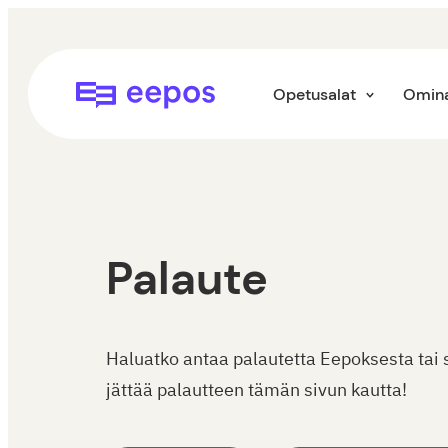
Siirry
suoraan
sisältöön
Eepos-oppilaitoshallinta
Opetusalat
Omina
Palaute
Haluatko antaa palautetta Eepoksesta tai
jättää palautteen tämän sivun kautta!