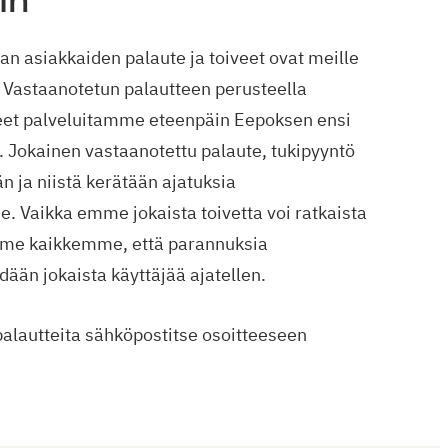
 asiakkaiden palaute ja toiveet ovat meille
ä. Vastaanotetun palautteen perusteella
et palveluitamme eteenpäin Eepoksen ensi
n. Jokainen vastaanotettu palaute, tukipyyntö
ään ja niistä kerätään ajatuksia
e. Vaikka emme jokaista toivetta voi ratkaista
mme kaikkemme, että parannuksia
dään jokaista käyttäjää ajatellen.
lautteita sähköpostitse osoitteeseen