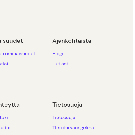
isuudet
Ajankohtaista
en ominaisuudet
Blogi
tiot
Uutiset
hteyttä
Tietosuoja
tuki
Tietosuoja
iedot
Tietoturvaongelma