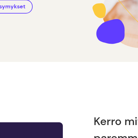
ysymykset
Kerro m
paremm