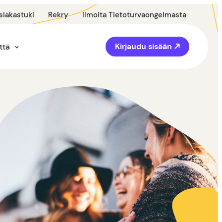
siakastuki
Rekry
Ilmoita Tietoturvaongelmasta
Kirjaudu sisään
ttä