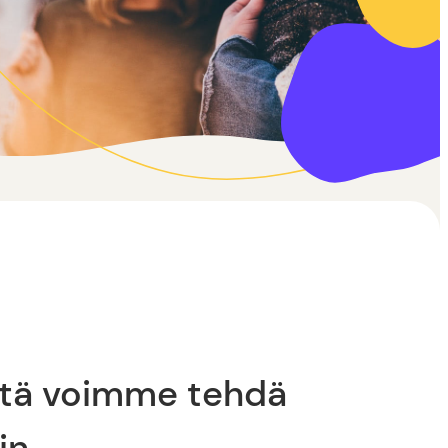
itä voimme tehdä
in