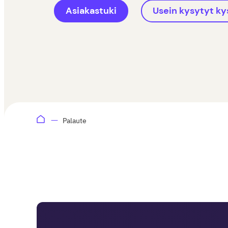
Asiakastuki
Usein kysytyt k
Palaute