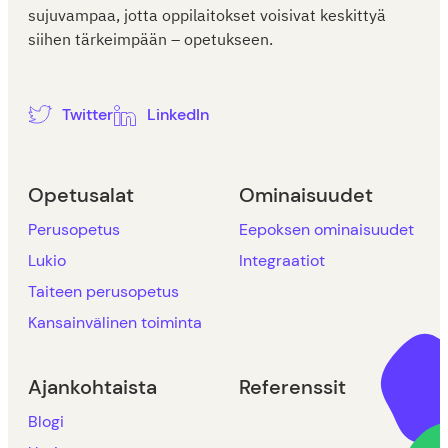
sujuvampaa, jotta oppilaitokset voisivat keskittyä
siihen tärkeimpään – opetukseen.
Twitter
LinkedIn
Opetusalat
Ominaisuudet
Perusopetus
Eepoksen ominaisuudet
Lukio
Integraatiot
Taiteen perusopetus
Kansainvälinen toiminta
Ajankohtaista
Referenssit
Blogi