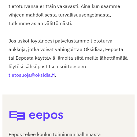
tietoturvansa erittäin vakavasti. Aina kun saamme
vihjeen mahdollisesta turvallisuusongelmasta,
tutkimme asian välittömästi.
Jos uskot löytäneesi palvelustamme tietoturva-
aukkoja, jotka voivat vahingoittaa Oksidiaa, Eeposta
tai Eeposta käyttäviä, ilmoita siitä meille lähettämällä
löytösi sähköpostitse osoitteeseen
tietosuoja@oksidia.fi
.
Eepos-oppilaitoshallinta
Eepos tekee koulun toiminnan hallinnasta