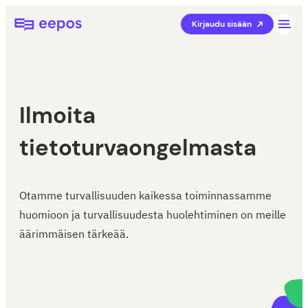
Siirry
Eepos-oppilaitoshallinta
Kirjaudu sisään
suoraan
sisältöön
Ilmoita
tietoturvaongelmasta
Otamme turvallisuuden kaikessa toiminnassamme
huomioon ja turvallisuudesta huolehtiminen on meille
äärimmäisen tärkeää.